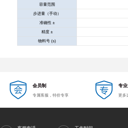
容量范围
步进量（手动）
准确性 ±
精度 ±
物料号 (s)
会员制
专业
专属客服，特价专享
更多