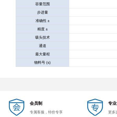
容量范围
步进量
准确性 ±
精度 ±
吸头技术
通道
最大量程
物料号 (s)
会员制
专业
专属客服，特价专享
更多